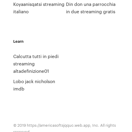
Koyaanisqatsi streaming
Din don una parrocchia
italiano
in due streaming gratis
Learn
Calcutta tutti in piedi
streaming
altadefinizione01
Lobo jack nicholson
imdb
© 2019 https://americasoftsjqquc.web.app, Inc. All rights
reserved.