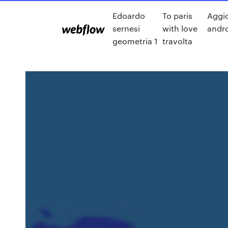
Edoardo
To paris
Aggi
sernesi
with love
andro
geometria 1
travolta