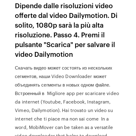
Dipende dalle risoluzioni video
offerte dal video Dailymotion. Di
solito, 1080p sarà la più alta
risoluzione. Passo 4. Premi il
pulsante "Scarica" per salvare il
video Dailymotion
Скачать видео может состоять из нескольких
сегментов, наши Video Downloader может
объединять сегменты в новых одном файле.
Встроенный в Migliore app per scaricare video
da internet (Youtube, Facebook, Instagram,
Vimeo, Dailymotion). Hai trovato un video su
internet che ti piace ma non sai come In a
word, MobiMover can be taken as a versatile
video downloader that helps to download