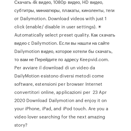
Скачать 4k видео, 1080p видео, HD видео,
субтитры, миниатюры, плакаты, киноленты, теги
от Dailymotion. Download videos with just 1
click (enable/ disable in user settings). ☀
Automatically select preset quality. Как скачать
видео с Dailymotion. Если вы нашли на сайте
Dailymotion видео, которое хотели бы скачать,
то вам не Перейдите по адресу Keepvid.com.
Per avviare il download di un video da
DailyMotion esistono diversi metodi come
software, estensioni per browser Internet
convertitori online, applicazioni per 23 Apr
2020 Download Dailymotion and enjoy it on
your iPhone, iPad, and iPod touch. Are you a
video lover searching for the next amazing
story?