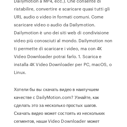
Dailymotion a MP4, ecc.). Che consente di
ristabilire, convertire e scaricare quasi tutti gli
URL audio o video in formati comuni. Come
scaricare video o audio da Dailymotion.
Dailymotion è uno dei siti web di condivisione
video più conosciuti al mondo. Dailymotion non
ti permette di scaricare i video, ma con 4K
Video Downloader potrai farlo. 1. Scarica e
installa 4K Video Downloader per PC, macOS, o
Linux.
Хотели бы вы скачать видео в наилучшем
качестве с DailyMotion.com? Узнайте, как
сделать это за несколько простых шагов.
Скачать видео может состоять из нескольких
сегментов, наши Video Downloader может