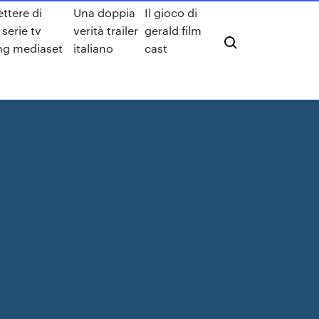
ttere di
Una doppia
Il gioco di
serie tv
verità trailer
gerald film
ng mediaset
italiano
cast