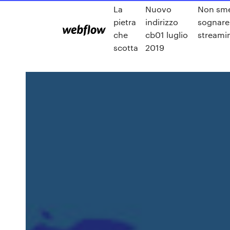
La
Nuovo
Non sme
pietra
indirizzo
sognare 
che
cb01 luglio
streami
scotta
2019