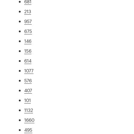
681
213
957
675
146
156
614
1077
576
407
101
1132
1660
495