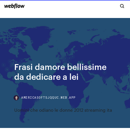
Frasi damore bellissime
da dedicare a lei
AMERICASOFTSJQQUC.WEB.APP
Uomini che odiano le donne 2012 streaming ita