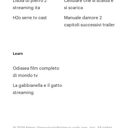
Lisola di pietro 2
Cellulare che si scalda e
streaming ita
si scarica
H2o serie tv cast
Manuale damore 2
capitoli successivi trailer
Learn
Odissea film completo
di mondo tv
La gabbianella e il gatto
streaming
© 2019 https://americasoftsjqquc.web.app, Inc. All rights